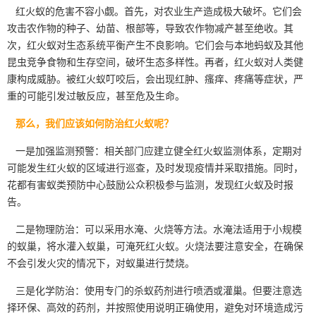
红火蚁的危害不容小觑。首先，对农业生产造成极大破坏。它们会
攻击农作物的种子、幼苗、根部等，导致
农作物减产
甚至绝收。其
次，红火蚁对生态系统平衡产生不良影响。它们会与本地蚂蚁及其他
昆虫竞争食物和生存空间，破坏生态多样性。再者，红火蚁对人类健
康构成威胁。被红火蚁叮咬后，会出现红肿、瘙痒、疼痛等症状，严
重的可能引发过敏反应，甚至危及生命。
那么，我们应该如何防治红火蚁呢？
一是加强监测预警：相关部门应建立健全红火蚁监测体系，定期对
可能发生红火蚁的区域进行巡查，及时发现疫情并采取措施。同时，
花都有害蚁类预防中心鼓励公众积极参与监测，发现红火蚁及时报
告。
二是物理防治：可以采用水淹、火烧等方法。水淹法适用于小规模
的蚁巢，将水灌入蚁巢，可淹死红火蚁。火烧法要注意安全，在确保
不会引发火灾的情况下，对蚁巢进行焚烧。
三是化学防治：使用专门的杀蚁药剂
进行喷洒
或灌巢。但要注意选
择环保、高效的药剂，并按照使用说明正确使用，避免对环境造成污