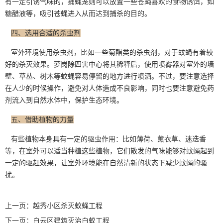
有一定引诱气味的，捕蝇笼则可以放置一些苍蝇喜欢的食物诱饵，如
糖醋液等，
吸引苍蝇
进入从而达到捕杀的目的。
四、选用合适的杀虫剂
室外环境使用杀虫剂，比如一些菊酯类的
杀虫剂
，对于蚊蝇有着较
好的杀灭效果。萝岗除四害中心将其稀释后，使用喷雾器对室外的墙
壁、草丛、树木等蚊蝇容易停留的地方进行喷洒。不过，要注意选择
在人少的时候操作，避免对人体造成不良影响，同时也要注意避免药
剂流入到自然水体中，保护生态环境。
五、借助植物的力量
有些植物本身具有一定的驱虫作用：比如薄荷、薰衣草、迷迭香
等，在室外可以适当种植这些植物，它们散发的气味能够对蚊蝇起到
一定的驱赶效果，让室外环境能在自然清新的状态下减少蚊蝇的骚
扰。
上一页：
越秀小区杀灭蚊蝇工程
下一页：
白云区建筑灭治白蚁工程