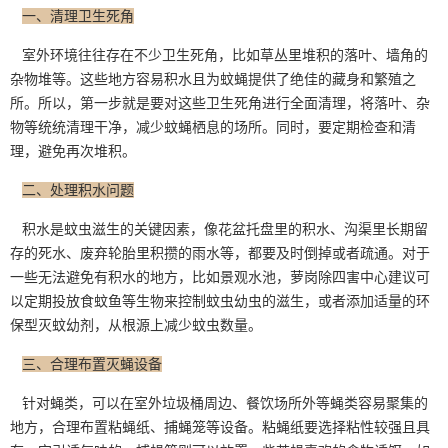
一、清理卫生死角
室外环境往往存在不少卫生死角，比如草丛里堆积的落叶、墙角的
杂物堆等。这些地方容易积水且为蚊蝇提供了绝佳的藏身和繁殖之
所。所以，第一步就是要对这些
卫生死角
进行全面清理，将落叶、杂
物等统统清理干净，减少蚊蝇栖息的场所。同时，要定期检查和清
理，避免再次堆积。
二、处理积水问题
积水是蚊虫滋生的关键因素，像花盆托盘里的积水、沟渠里长期留
存的死水、废弃轮胎里积攒的雨水等，都要及时倒掉或者疏通。对于
一些无法避免有积水的地方，比如景观水池，萝岗除四害中心建议可
以定期投放食蚊鱼等生物来控制蚊虫幼虫的滋生，或者添加适量的环
保型灭蚊幼剂，从根源上减少蚊虫数量。
三、合理布置灭蝇设备
针对蝇类，可以在室外垃圾桶周边、餐饮场所外等蝇类容易聚集的
地方，合理布置粘蝇纸、捕蝇笼等设备。粘蝇纸要选择粘性较强且具