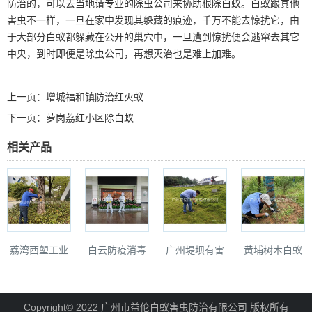
防治的，可以去当地请专业的除虫公司来协助根除白蚁。白蚁跟其他
害虫不一样，一旦在家中发现其躲藏的痕迹，千万不能去惊扰它，由
于大部分白蚁都躲藏在公开的巢穴中，一旦遭到惊扰便会逃窜去其它
中央，到时即便是除虫公司，再想灭治也是难上加难。
上一页：
增城福和镇防治红火蚁
下一页：
萝岗荔红小区除白蚁
相关产品
荔湾西塱工业
白云防疫消毒
广州堤坝有害
黄埔树木白蚁
区白蚁消杀
杀菌工程
蚁类防控
防治工程
Copyright© 2022 广州市益伦白蚁害虫防治有限公司 版权所有