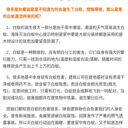
很多朋友都说家里不知道为何会滋生了白蚁，烦恼得很，那么家里
的白蚁是怎样来的呢？
1、白蚁的滋生很大一部分是由于家中潮湿，潮湿的天气容易滋生白
蚁，海珠灭治白蚁中心提示特别是家中要是
大部分装修
都是采用的是
木材设计的就愈加要留意防潮了。
2、白蚁是一种群居的，且有明白分工的害虫，它们自身有强大的繁
衍能力，只需一找到合适的地方(温度和湿度合适)落脚，随着时间的
推移就会产生出上千上万的白蚁。
3、很多地基中本身就有白蚁危害，建筑公司在建地基时没有肃清干
净或者用药不当，就会留下白蚁隐患。而且白蚁会趋光而至(趋光
性)，在夜间施工时，只需有灯光，白蚁就会成群地飞到一同配对，当
配对成功后，脱离翅膀并在
建筑物
中筑巢，滋生繁衍后代。
而我们都知道白蚁的危害很多，啃食建筑物也会危害我们的
人身安
全
。曾有新闻报道，金属管道被白蚁腐蚀，招致发作了严重的燃气透
露事故。所以灭白蚁行动迫在眉睫，要是家中有白蚁，又不知道怎样