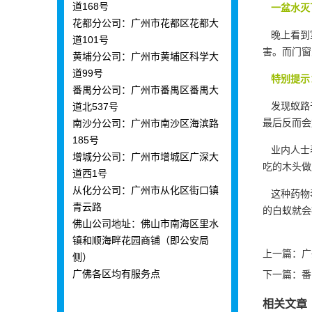
道168号
一盆水灭
花都分公司：广州市花都区花都大
晚上看到室
道101号
害。而门窗
黄埔分公司：广州市黄埔区科学大
道99号
特别提示
番禺分公司：广州市番禺区番禺大
发现蚁路千
道北537号
最后反而会
南沙分公司：广州市南沙区海滨路
185号
业内人士表
增城分公司：广州市增城区广深大
吃的木头做
道西1号
从化分公司：广州市从化区街口镇
这种药物毒
青云路
的白蚁就会
佛山公司地址：佛山市南海区里水
镇和顺海畔花园商铺（即公安局
上一篇：
广
侧）
广佛各区均有服务点
下一篇：
番
相关文章