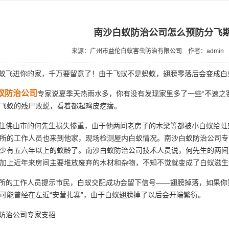
南沙白蚁防治公司怎么预防分飞
来源：广州市益伦白蚁害虫防治有限公司
作者：admin
飞进你的家，千万要留意了！由于飞蚁不是蚂蚁，翅膀零落后会变成白
蚁防治公司
专家说夏季天热雨水多，你有没有发现家里多了一些“不速之
飞蚁的残尸败蜕，看着都起鸡皮疙瘩。
佛山市的何先生损失惨重，由于他两间老房子的木梁等都被小白蚁给蛀
所的工作人员也来到他家，
现场检测
屋内白蚁情况。南沙白蚁防治公司专
少有五六年以上的蚁龄了。南沙白蚁防治公司技术人员说，何先生的两间
加上近年来房间主要堆放废弃的木材和杂物，不知不觉就变成了白蚁滋生
所的工作人员提示市民，
白蚁交配
成功会留下信号——翅膀掉落，如果你
可能曾经在左近“安营扎寨”，由于白蚁翅膀掉了以后会开端繁衍。
防治公司专家支招