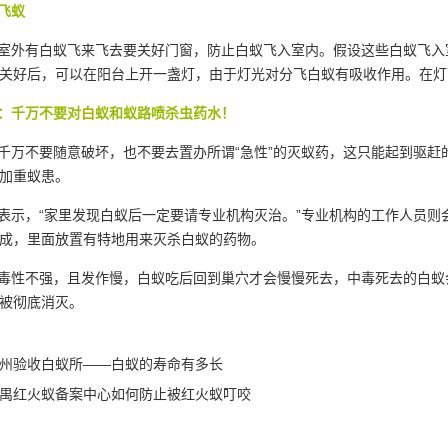
飞蚁
外有白蚁飞来飞去要关好门窗，防止白蚁飞入室内。假设这些白蚁飞入
关好后，可以在阳台上开一盏灯，由于灯光对分飞白蚁有吸收作用。在灯
：千万不要对白蚁和蚁路喷杀虫药水！
万不要随意破坏，也不要去置办所谓“急性”的
灭蚁药
，这只能起到驱赶
加重蚁患。
示，“家里发现白蚁后一定要请专业机构灭治。”专业机构的工作人员则
成，里面放置有特地用来灭杀白蚁的药物。
性不强，且发作慢，白蚁吃后回到巢穴才会慢慢死去，中毒死去的白蚁
被彻底消灭。
州验收白蚁所——白蚁的寿命有多长
禺红火蚁备案中心如何防止被红火蚁叮咬