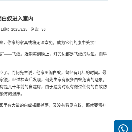
期白蚁进入室内
日期：2025/3/25
浏览：
36
蚁，你家的家具或将无法幸免，成为它们的腹中美食！
客”——飞蚁。近期每到晚上，灯旁边都是飞蚁的队伍。而早
空了。而何先生说，他家里闹白蚁，曾经有几年的时间。最
家说，经过检查后发现，何先生家有很多白蚁危害的迹象，
房是几十年前的自建房，由于建房时没有做过任何的白蚁防
繁育的温床。
家里有大量的白蚁翅膀掉落，又没有看见白蚁，那就要留神
13640