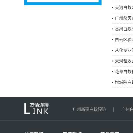
天河白蚁
广州杀灭
番禺白蚁
白云区验
从化专业
天河验收
花都白蚁
增城除白
广州新建白蚁预防
广州