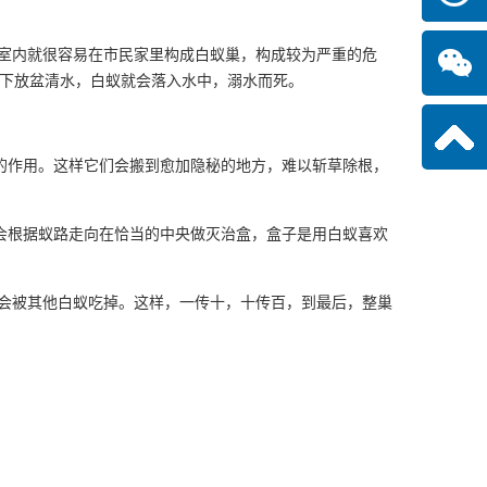
室内就很容易在市民家里构成白蚁巢，构成较为严重的危
下放盆清水，白蚁就会落入水中，溺水而死。
的作用。这样它们会搬到愈加隐秘的地方，难以斩草除根，
会根据蚁路走向在恰当的中央做灭治盒，盒子是用白蚁喜欢
会被其他白蚁吃掉。这样，一传十，十传百，到最后，整巢